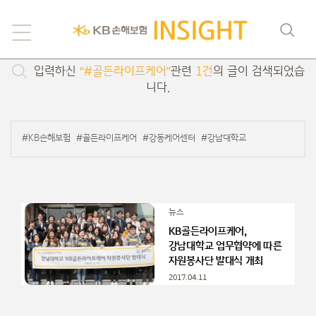
검색
입력하신
“#골든라이프케어”
관련
1건
의 글이 검색되었습
니다.
#KB손해보험
#골든라이프케어
#강동케어센터
#강남대학교
뉴스
KB골든라이프케어,
강남대학교 업무협약에 따른
자원봉사단 발대식 개최
2017.04.11