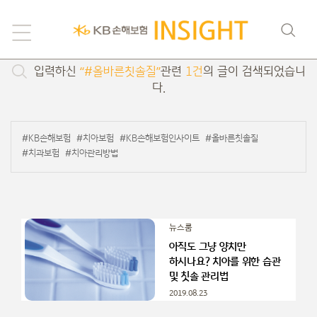
검색
입력하신
“#올바른칫솔질”
관련
1건
의 글이 검색되었습니
다.
#KB손해보험
#치아보험
#KB손해보험인사이트
#올바른칫솔질
#치과보험
#치아관리방법
뉴스룸
아직도 그냥 양치만
하시나요? 치아를 위한 습관
및 칫솔 관리법
2019.08.23