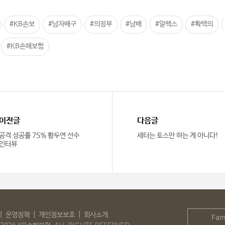
#KB손보
#남자배구
#의정부
#남배
#알렉스
#확택의
#KB손해보험
이전글
다음글
공격 성공률 75% 황두연 선수
세터는 토스만 하는 게 아니다!
인터뷰
운영정책
개인정보보호
회사소개
Fami