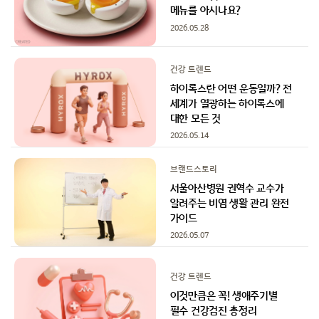
메뉴를 아시나요?
2026.05.28
건강 트렌드
하이록스란 어떤 운동일까? 전
세계가 열광하는 하이록스에
대한 모든 것
2026.05.14
브랜드스토리
서울아산병원 권혁수 교수가
알려주는 비염 생활 관리 완전
가이드
2026.05.07
건강 트렌드
이것만큼은 꼭! 생애주기별
필수 건강검진 총정리