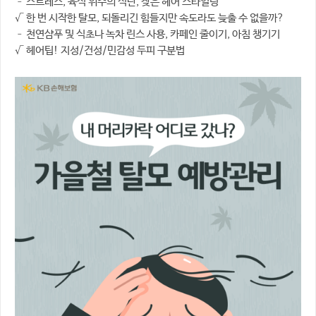
– 스트레스, 육식 위주의 식단, 잦은 헤어 스타일링
√ 한 번 시작한 탈모, 되돌리긴 힘들지만 속도라도 늦출 수 없을까?
– 천연샴푸 및 식초나 녹차 린스 사용, 카페인 줄이기, 아침 챙기기
√ 헤어팁! 지성/건성/민감성 두피 구분법