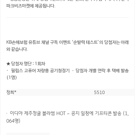
파크비즈마켓에 제공됩니다.
KB손해보험 유튜브 채널 구독 이벤트 ‘순발력 테스트’의 당첨자는 아래
와 같습니다.
★ 당첨자 명단 : 1회차
· 필립스 고퓨어 차량용 공기청정기 – 당첨자 개별 연락 후 택배 발송
(1명)
정희*
5510
· 이디야 제주청귤 블라썸 HOT – 공지 일정에 기프티콘 발송 (1,
064명)