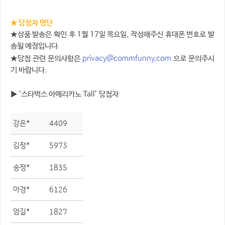
★ 당첨자 명단
★상품 발송은 확인 후 1월 17일 목요일, 작성해주신 휴대폰 번호로 발
송될 예정입니다.
privacy@commfunny.com
★당첨 관련 문의사항은
으로 문의주시
기 바랍니다.
▶ ‘스타벅스 아메리카노 Tall’ 당첨자
강은*
4409
김정*
5973
송정*
1835
아경*
6126
엄길*
1827