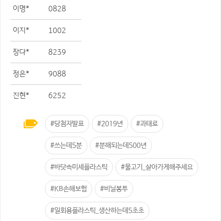
이명*
0828
이지*
1002
장다*
8239
정은*
9088
진현*
6252
#당첨자발표
#2019년
#과태료
#쓰는데5분
#분해되는데500년
#바닷속미세플라스틱
#물고기_살아가게해주세요
#KB손해보험
#비닐봉투
#일회용플라스틱_생산하는데5초초