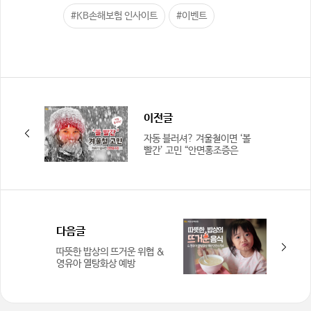
#KB손해보험 인사이트
#이벤트
이전글
자동 블러셔? 겨울철이면 ‘볼
빨간’ 고민 “안면홍조증은
치료가 필요합니다”
다음글
따뜻한 밥상의 뜨거운 위협 &
영유아 열탕화상 예방
안전수칙4