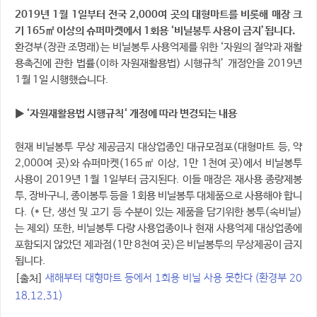
2019
년
1
월
1
일부터 전국
2,000
여 곳의
대형마트를
비롯해 매장 크
기
165㎡
이상의 슈퍼마켓에서
1
회용
‘
비닐봉투
사용이
금지
’
됩니다
.
환경부(장관 조명래)는 비닐봉투 사용억제를 위한 ‘자원의 절약과 재활
용촉진에 관한 법률(이하 자원재활용법) 시행규칙’ 개정안을 2019년
1월 1일 시행했습니다.
▶ ‘
자원재활용법 시행규칙
‘
개정에 따라 변경되는 내용
현재 비닐봉투 무상 제공금지 대상업종인 대규모점포(대형마트 등, 약
2,000여 곳)와 슈퍼마켓(165㎡ 이상, 1만 1천여 곳)에서 비닐봉투
사용이 2019년 1월 1일부터 금지된다. 이들 매장은 재사용 종량제봉
투, 장바구니, 종이봉투 등을 1회용 비닐봉투 대체품으로 사용해야 합니
다. (* 단, 생선 및 고기 등 수분이 있는 제품을 담기위한 봉투(속비닐)
는 제외) 또한, 비닐봉투 다량 사용업종이나 현재 사용억제 대상업종에
포함되지 않았던 제과점(1만 8천여 곳)은 비닐봉투의 무상제공이 금지
됩니다.
새해부터 대형마트 등에서 1회용 비닐 사용 못한다 (환경부 20
[출처]
18.12.31)