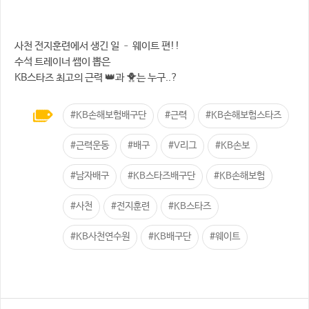
사천 전지훈련에서 생긴 일 – 웨이트 편!!
수석 트레이너 쌤이 뽑은
KB스타즈 최고의 근력 👑과 🐥는 누구..?
#KB손해보험배구단
#근력
#KB손해보험스타즈
#근력운동
#배구
#V리그
#KB손보
#남자배구
#KB스타즈배구단
#KB손해보험
#사천
#전지훈련
#KB스타즈
#KB사천연수원
#KB배구단
#웨이트