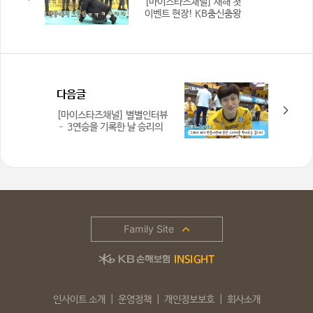
[마이스타즈채널] 새해 첫
이벤트 현장! KB춤신춤왕
탄생?!
다음글
[마이스타즈채널] 별별인터뷰
– 3연승을 기록한 날 승리의
주역은?
Family Site
인사이트 소개
운영정책
개인정보보호
회사소개