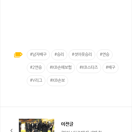
#남자배구
#승리
#셧아웃승리
#연승
#2연승
#KB손해보험
#KB스타즈
#배구
#V리그
#KB손보
이전글