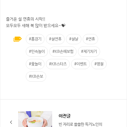
즐거운 설 연휴의 시작!!
모두모두 새해 복 많이 받으세요~💝
#홈경기
#설연휴
#설날
#연휴
#민속놀이
#KB손해보험
#제기차기
#윷놀이
#KB스타즈
#이벤트
#명절
#KB손보
이전글
빈 자리로 쓸쓸한 독거노인의