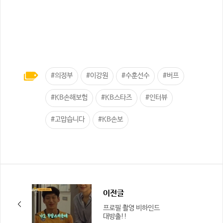
#의정부
#이강원
#수훈선수
#버프
#KB손해보험
#KB스타즈
#인터뷰
#고맙습니다
#KB손보
이전글
프로필 촬영 비하인드
대방출!!