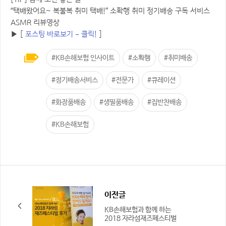
“택배왔어요~ 복불복 취미 택배!” 소확행 취미 정기배송 구독 서비스
ASMR 리뷰영상
▶ [
포스팅 바로보기 – 클릭!
]
#KB손해보험 인사이트
#소확행
#취미배송
#정기배송서비스
#전문가
#큐레이션
#화장품배송
#생필품배송
#집반찬배송
#KB손해보험
이전글
KB손해보험과 함께 하는
2018 자라섬재즈페스티벌