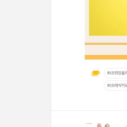
#KB희망플
#KB매직카