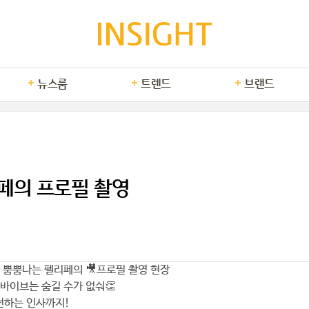
뉴스룸
트렌드
브랜드
페의 프로필 촬영
 뿜뿜나는 펠리페의 🎥프로필 촬영 현장
 바이브는 숨길 수가 없숴👏
전하는 인사까지!