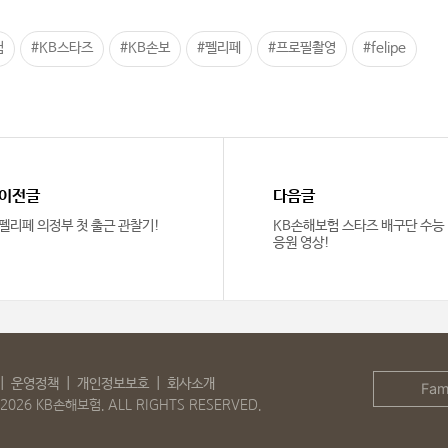
험
#KB스타즈
#KB손보
#펠리페
#프로필촬영
#felipe
이전글
다음글
펠리페 의정부 첫 출근 관찰기!
KB손해보험 스타즈 배구단 수능
응원 영상!
운영정책
개인정보보호
회사소개
Fami
2026 KB손해보험. ALL RIGHTS RESERVED.