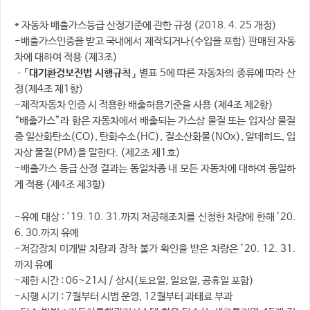
* 자동차 배출가스등급 산정기준에 관한 규정 (2018. 4. 25 개정)
-배출가스인증을 받고 국내에서 제작되거나(수입을 포함) 판매된 자동
차에 대하여 적용 (제3조)
–
「대기환경보전법 시행규칙」
별표 5에 따른 자동차의 종류에 따라 산
정(제4조 제1항)
-제작자동차 인증 시 적용한 배출허용기준을 사용 (제4조 제2항)
“배출가스”라 함은 자동차에서 배출되는 가스상 물질 또는 입자상 물질
중 일산화탄소(CO), 탄화수소(HC), 질소산화물(NOx), 알데히드, 입
자상 물질(PM)을 말한다. (제2조 제1호)
-배출가스 등급 산정 결과는 동일차종 내 모든 자동차에 대하여 동일하
게 적용 (제4조 제3항)
-유예 대상 : ’19. 10. 31.까지 저공해조치를 신청한 차량에 한해 ’20.
6. 30.까지 유예
-저감장치 미개발 차량과 장착 불가 확인을 받은 차량은 ’20. 12. 31.
까지 유예
-제한 시간 : 06~21시 / 상시(토요일, 일요일, 공휴일 포함)
-시행 시기 : 7월부터 시범 운영, 12월부터 과태료 부과