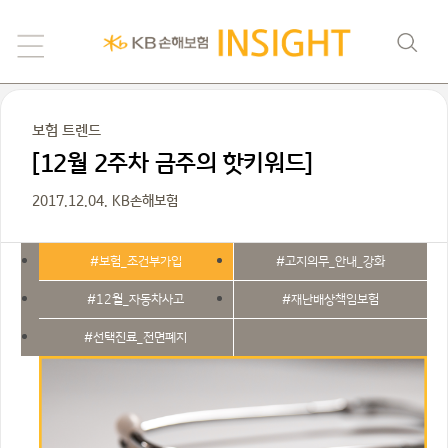
보험 트렌드
[12월 2주차 금주의 핫키워드]
2017.12.04. KB손해보험
#보험_조건부가입
#고지의무_안내_강화
#12월_자동차사고
#재난배상책임보험
#선택진료_전면폐지