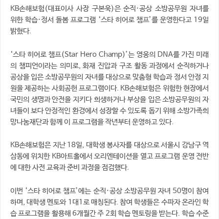
KB손해보험(대표이사 사장 구본욱)은 순직·공상 소방공무원 자녀를
위한 학습·정서 돌봄 프로그램 ‘스타 히어로 챔프’를 운영한다고 19일
밝혔다.
‘스타 히어로 챔프(Star Hero Champ)’는 영웅의 DNA를 가진 미래
의 챔피언이라는 의미로, 화재 진압과 구조 활동 과정에서 순직하거나
공상을 입은 소방공무원의 자녀를 대상으로 맞춤형 학습과 정서 안정 지
원을 제공하는 사회공헌 프로그램이다. KB손해보험은 위험한 현장에서
국민의 생명과 안전을 지키다 희생하거나 부상을 입은 소방공무원의 자
녀들이 보다 안정적인 환경에서 성장할 수 있도록 돕기 위해 소방가족희
망나눔재단과 함께 이 프로그램을 작년부터 운영하고 있다.
KB손해보험은 지난 18일, 대학생 봉사자를 대상으로 서울시 강남구 역
삼동에 위치한 KB아트홀에서 오리엔테이션을 열고 프로그램 운영 전반
에 대한 사전 교육과 준비 과정을 점검했다.
이번 ‘스타 히어로 챔프’에는 순직·공상 소방공무원 자녀 50명이 참여
하며, 대학생 멘토와 1대1로 매칭된다. 참여 학생들은 수파자 온라인 학
습 프로그램을 활용해 6개월간 주 2회 학습 멘토링을 받는다. 학습 수준