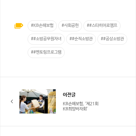
#KB손해보험
#사회공헌
##스타히어로챔프
##소방공무원자녀
##순직소방관
##공상소방관
##멘토링프로그램
이전글
KB손해보험, ‘제21회
KB희망바자회’
성료…”지속가능 나눔 앞장”