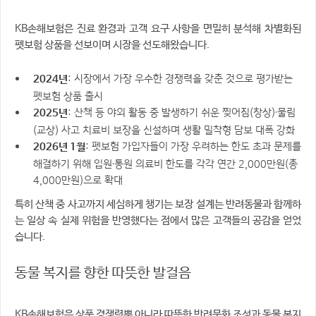
KB손해보험은 진료 환경과 고객 요구 사항을 면밀히 분석해 차별화된
펫보험 상품을 선보이며 시장을 선도해왔습니다.
: 시장에서 가장 우수한 경쟁력을 갖춘 것으로 평가받는
2024년
펫보험 상품 출시
: 산책 등 야외 활동 중 발생하기 쉬운 찢어짐(창상)·물림
2025년
(교상) 사고 치료비 보장을 신설하며 생활 밀착형 담보 대폭 강화
: 펫보험 가입자들이 가장 우려하는 한도 초과 문제를
2026년 1월
해결하기 위해 입원·통원 의료비 한도를 각각 연간 2,000만원(총
4,000만원)으로 확대
특히 산책 중 사고까지 세심하게 챙기는 보장 설계는 반려동물과 함께하
는 일상 속 실제 위험을 반영했다는 점에서 많은 고객들의 공감을 얻었
습니다.
동물 복지를 향한 따뜻한 발걸음
KB손해보험은 상품 경쟁력뿐 아니라 따뜻한 반려문화 조성과 동물 복지