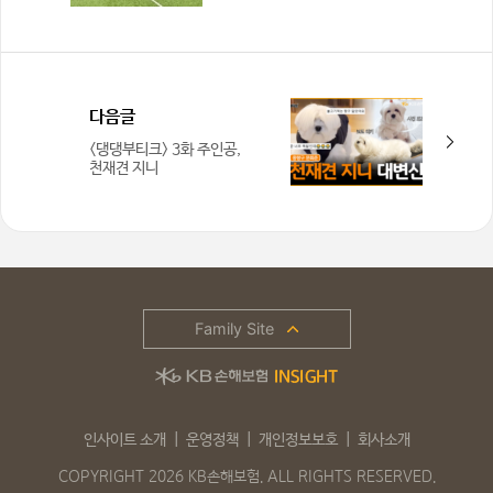
자립준비청년의 동행
다음글
<댕댕부티크> 3화 주인공,
천재견 지니
Family Site
인사이트 소개
운영정책
개인정보보호
회사소개
COPYRIGHT 2026 KB손해보험. ALL RIGHTS RESERVED.