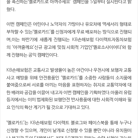
‘
’
5
을 촉진하는
옐로카드로 아껴주세요
캠페인을
일부터 실시한다고 밝
.
혔다
이번 캠페인은 어린이나 노약자의 가방이나 유모차에 액세서리 형태로
‘
’
부착할 수 있는
옐로카드
를 신청자에게 무료 배포하는 방식으로 진행되
,
KB
며
이는 하반기에 새롭게 진행되는
손해보험 다이렉트자동차보험
‘
’
‘
’
의
아껴줄께요
신규 광고에 맞춰 사회적 기업인
옐로소사이어티
와 함
.
께 진행하는 공익 캠페인이다
KB
손해보험은 교통사고 발생율이 높은 야간이나 우천시에 보행자 교통
‘
’
사고 예방을 위해 안전용품인
옐로카드
를 소중한 사람들의 소지품에
붙여줌으로써 서로를 아끼는 마음을 표현하자는 취지로 교통약자에 대
.
한 배려와 공감을 이끌어 내고자 이번 캠페인을 기획하였다
아울러 유럽
등지에서는 이미 법제화된 보행안전 반사용품에 대한 사회적 이해와 필
.
요 인식의 확산 계기가 될 것으로 기대하고 있다
‘
’
KB
옐로카드
는
손해보험 다이렉트 블로그와 페이스북을 통해 누구나
,
신청할 수 있으며
개인이 낱개로 신청할 수 있을 뿐만 아니라 유치원이
50