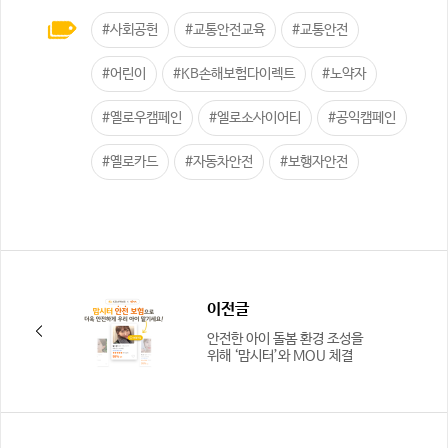
#사회공헌
#교통안전교육
#교통안전
#어린이
#KB손해보험다이렉트
#노약자
#옐로우캠페인
#엘로소사이어티
#공익캠페인
#옐로카드
#자동차안전
#보행자안전
이전글
안전한 아이 돌봄 환경 조성을
위해 ‘맘시터’와 MOU 체결