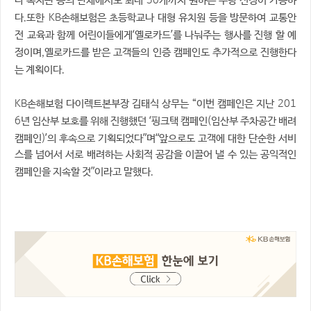
나 복지관 등의 단체에서도 최대
개까지 원하는 수량 신청이 가능하
.
KB
다
또한
손해보험은 초등학교나 대형 유치원 등을 방문하여 교통안
‘
’
전 교육과 함께 어린이들에게
옐로카드
를 나눠주는 행사를 진행 할 예
,
정이며
옐로카드를 받은 고객들의 인증 캠페인도 추가적으로 진행한다
.
는 계획이다
KB
201
손해보험 다이렉트본부장 김태식 상무는 “이번 캠페인은 지난
6
‘
(
년 임산부 보호를 위해 진행했던
핑크택 캠페인
임산부 주차공간 배려
)’
”
“
캠페인
의 후속으로 기획되었다
며
앞으로도 고객에 대한 단순한 서비
스를 넘어서 서로 배려하는 사회적 공감을 이끌어 낼 수 있는 공익적인
”
.
캠페인을 지속할 것
이라고 말했다
​​ ​ ​ ​