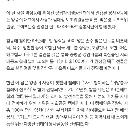
이 날 서울 역삼동에 위치한 굿잡자립생활센터에서 진행된 봉사활동에
는 양종희 대표이사 사장과 김대성 노조위원장을 비롯, 박은영 노조부위
원장, 고객부문장 전영산 전무와 KB스타드림봉사단이 함께 했다.
활동에 참여한 KB손해보험 임직원 50여 명은 손수 빚은 만두를 비롯해
떡, 육수, 밑반찬 등이 포함된 떡국 세트를 정성껏 포장했다. 또한 KB손
해보험과 1사 1촌 결연을 맺은 충북 증평군 정안마을의 특산품인 서리
태콩도 함께 넣어 그 의미를 더했다. 총100여 개가 완성된 떡국 선물은
홀로 설 명절을 맞을 강남구 내 홀몸 어르신들에게 전달될 예정이다.
한편 이 날은 양종희 사장이 첫번째 릴레이 주자로 참여하는 ‘희망봉사
릴레이 선포식’도 함께 진행되었다. 2014년 첫 발을 내딛은 KB손해보
험의 ‘희망봉사릴레이’는 리더의 솔선수범을 통해 나눔의 가치를 사내
에 전파하기 위해 기획된 사회공헌 캠페인이다. 이 캠페인은 작년까지
총 100여 명의 임원이 산하 부서원들과 함께 참여했으며 복지관 배식
봉사, 독거노인 도시락 배달, 장애우 나들이 지원 등 지역사회 내 소외계
층을 위한 다양한 형태의 봉사활동을 진행해왔다.