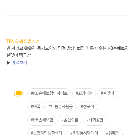
TIP. 함께 읽을거리
빈 자리로 쓸쓸한 독거노인의 명절 밥상, 희망 가득 채우는 KB손해보험
설맞이 떡국상
바로보기
▶
#KB손해보험인사이트
#희망나눔
#설맞이
#떡국
#나눔봉사활동
#선포식
#KB손해보험
#솔선수범
#사회공헌
#굿잡자립생활센터
#희망봉사릴레이
#캠페인