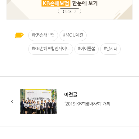
#KB손해보험
#MOU체결
#KB손해보험인사이트
#아이돌봄
#맘시터
이전글
‘2019 KB희망바자회’ 개최