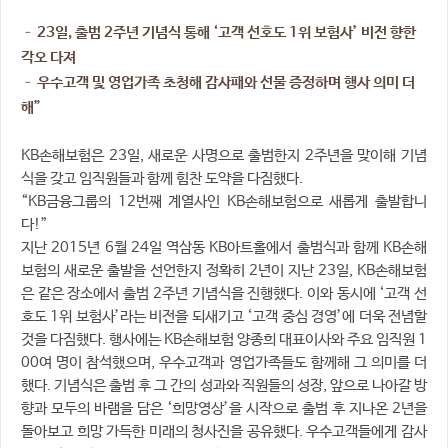
– 23일, 출범 2주년 기념식 통해 ‘고객 선호도 1위 보험사’ 비전 향한
각오 다져
– 우수고객 및 영업가족 초청해 감사패와 선물 증정하며 행사 의미 더
해”
KB손해보험은 23일, 새로운 사명으로 출범한지 2주년을 맞이해 기념
식을 갖고 임직원들과 함께 힘찬 도약을 다짐했다.
“KB금융그룹의 12번째 계열사인 KB손해보험으로 새롭게 출발합니
다!”
지난 2015년 6월 24일 역삼동 KB아트홀에서 출범식과 함께 KB손해
보험의 새로운 출발을 선언한지 정확히 2년이 지난 23일, KB손해보험
은 같은 장소에서 출범 2주년 기념식을 진행했다. 이와 동시에 ‘고객 선
호도 1위 보험사’라는 비전을 되새기고 ‘고객 중심 경영’에 더욱 전념할
것을 다짐했다. 행사에는 KB손해보험 양종희 대표이사와 주요 임직원 1
00여 명이 참석했으며, 우수고객과 영업가족들도 함께해 그 의미를 더
했다. 기념식은 출범 후 그 간의 성과와 직원들의 성장, 앞으로 나아갈 방
향과 모두의 바램을 담은 ‘희망영상’을 시작으로 출범 후 지나온 2년을
돌아보고 희망 가득한 미래의 청사진을 공유했다. 우수고객들에게 감사