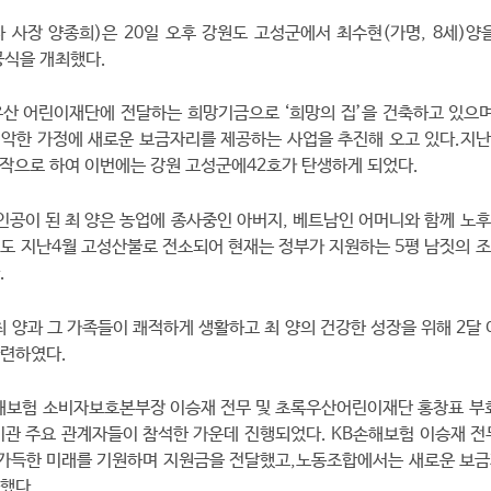
 사장 양종희)은 20일 오후 강원도 고성군에서 최수현(가명, 8세)양
완공식을 개최했다.
산 어린이재단에 전달하는 희망기금으로 ‘희망의 집’을 건축하고 있으며
악한 가정에 새로운 보금자리를 제공하는 사업을 추진해 오고 있다.지난 
시작으로 하여 이번에는 강원 고성군에42호가 탄생하게 되었다.
주인공이 된 최 양은 농업에 종사중인 아버지, 베트남인 어머니와 함께 노
도 지난4월 고성산불로 전소되어 현재는 정부가 지원하는 5평 남짓의 
.
최 양과 그 가족들이 쾌적하게 생활하고 최 양의 건강한 성장을 위해 2달 
마련하였다.
해보험 소비자보호본부장 이승재 전무 및 초록우산어린이재단 홍창표 부
기관 주요 관계자들이 참석한 가운데 진행되었다. KB손해보험 이승재 전
 가득한 미래를 기원하며 지원금을 전달했고,노동조합에서는 새로운 보
했다.