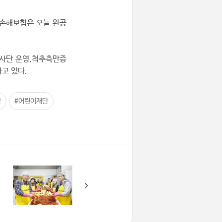
B손해보험은 오늘 완공
봉사단 운영,척추측만증
고 있다.
산
#어린이재단