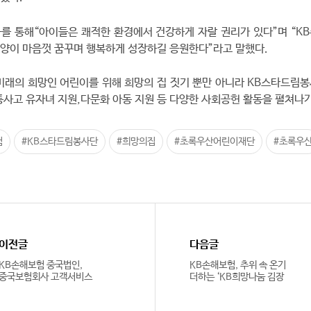
를 통해“아이들은 쾌적한 환경에서 건강하게 자랄 권리가 있다”며 “K
 최양이 마음껏 꿈꾸며 행복하게 성장하길 응원한다”라고 말했다.
미래의 희망인 어린이를 위해 희망의 집 짓기 뿐만 아니라 KB스타드림
통사고 유자녀 지원,다문화 아동 지원 등 다양한 사회공헌 활동을 펼쳐나가
험
#KB스타드림봉사단
#희망의집
#초록우산어린이재단
#초록우
이전글
다음글
KB손해보험 중국법인,
KB손해보험, 추위 속 온기
중국보험회사 고객서비스
더하는 ‘KB희망나눔 김장
평가에서 ‘AA’ 등급 취득
봉사활동’ 실시