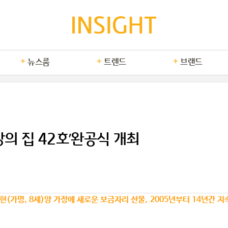
뉴스룸
트렌드
브랜드
망의 집 42호’완공식 개최
수현(가명, 8세)양 가정에 새로운 보금자리 선물,
2005년부터 14년간 