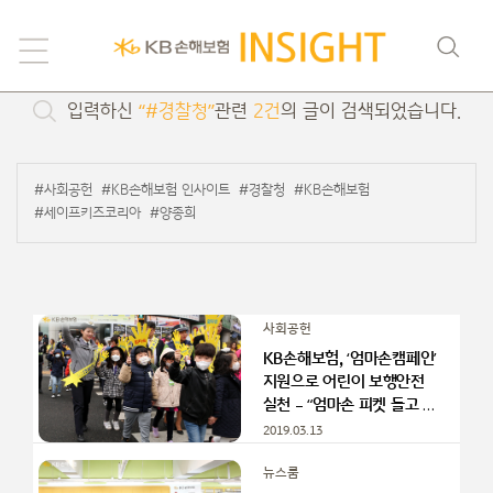
검색
입력하신
“#경찰청”
관련
2건
의 글이 검색되었습니다.
#사회공헌
#KB손해보험 인사이트
#경찰청
#KB손해보험
#세이프키즈코리아
#양종희
사회공헌
KB손해보험, ‘엄마손캠페인’
지원으로 어린이 보행안전
실천 – “엄마손 피켓 들고 길
건너요!”
2019.03.13
뉴스룸