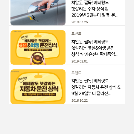
차알못 필독! 베테랑도
헷갈리는 주차 상식 &
2019년 3월부터 일명 ‘문콕’
방지법 시행
2019.03.26
트렌드
차알못 필독! 베테랑도
헷갈리는 명절&여행 운전
상식 ‘단기운전자확대특약
체크포인트’
2019.02.01
트렌드
차알못 필독! 베테랑도
헷갈리는 자동차 운전 상식 &
9월 28일부터 달라진
도로교통법 4
2018.10.22