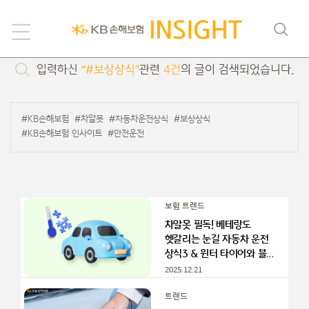
검색
입력하신
“#보상상식”
관련
4건
의 글이 검색되었습니다.
#KB손해보험
#차알못
#자동차운전상식
#보상상식
#KB손해보험 인사이트
#안전운전
보험 트렌드
차알못 필독! 베테랑도
헷갈리는 눈길 자동차 운전
상식3 & 윈터 타이어와 블랙
아이스
2025.12.21
트렌드