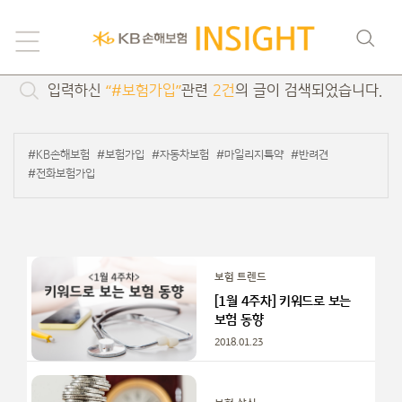
검색
입력하신
“#보험가입”
관련
2건
의 글이 검색되었습니다.
#KB손해보험
#보험가입
#자동차보험
#마일리지특약
#반려견
#전화보험가입
보험 트렌드
[1월 4주차] 키워드로 보는
보험 동향
2018.01.23