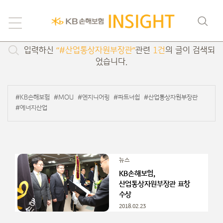
검색
입력하신
“#산업통상자원부장관”
관련
1건
의 글이 검색되
었습니다.
#KB손해보험
#MOU
#엔지니어링
#파트너쉽
#산업통상자원부장관
#에너지산업
뉴스
KB손해보험,
산업통상자원부장관 표창
수상
2018.02.23