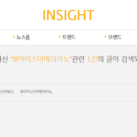
뉴스룸
트렌드
브랜드
하신
“#아이스아메리카노”
관련
1건
의 글이 검색
스타벅스
#아이스아메리카노