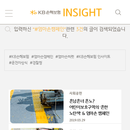
검색
입력하신
“#엄마손캠페인”
관련
3건
의 글이 검색되었습니
다.
#KB손해보험
#엄마손캠페인
#엄마손피켓
#KB손해보험 인사이트
#운전자상식
#경찰청
사회공헌
흔남흔녀 흔노?
어린이보호구역의 ‘흔한
노란색’ & 엄마손 캠페인
2019.03.29