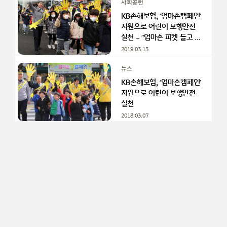
사회공헌
KB손해보험, ‘엄마손캠페인’
지원으로 어린이 보행안전
실천 – “엄마손 피켓 들고 길
건너요!”
2019.03.13
뉴스
KB​손해보험, ‘엄마손캠페인’
지원으로 ​어린이 보행안전
실천​​
2018.03.07