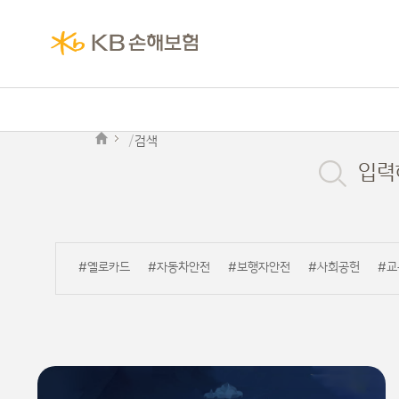
검색
입력
#옐로카드
#자동차안전
#보행자안전
#사회공헌
#교