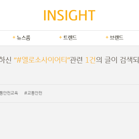
뉴스룸
트렌드
브랜드
하신
“#엘로소사이어티”
관련
1건
의 글이 검색
통안전교육
#교통안전