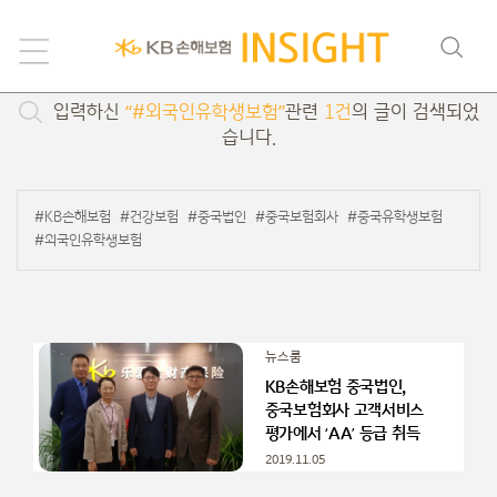
검색
입력하신
“#외국인유학생보험”
관련
1건
의 글이 검색되었
습니다.
#KB손해보험
#건강보험
#중국법인
#중국보험회사
#중국유학생보험
#외국인유학생보험
뉴스룸
KB손해보험 중국법인,
중국보험회사 고객서비스
평가에서 ‘AA’ 등급 취득
2019.11.05