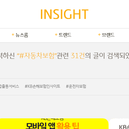
뉴스룸
트렌드
브랜드
력하신
“#자동차보험”
관련
31건
의 글이 검색되
급출동서비스
#KB손해보험인사이트
#운전자보험