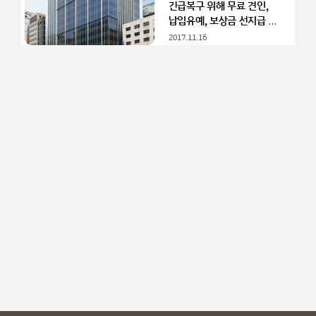
긴급복구 위해 무료 견인,
납입유예, 보상금 선지급 등
지원 실시
2017.11.16