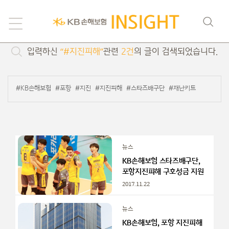
검색
입력하신
“#지진피해”
관련
2건
의 글이 검색되었습니다.
#KB손해보험
#포항
#지진
#지진피해
#스타즈배구단
#재난키트
뉴스
KB손해보험 스타즈배구단,
포항지진피해 구호성금 지원
2017.11.22
뉴스
KB손해보험, 포항 지진피해