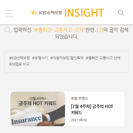
검색
입력하신
“#출퇴근-교통사고-산재”
관련
1건
의 글이 검색
되었습니다.
#KB손해보험
#보험사기
#자동차보험 할인특약
#출퇴근 교통사고 산재
#보험료 비교
보험 트렌드
[7월 4주차] 금주의 HOT
키워드
2017.08.01