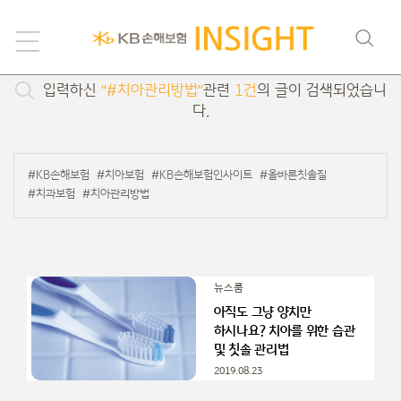
검색
입력하신
“#치아관리방법”
관련
1건
의 글이 검색되었습니
다.
#KB손해보험
#치아보험
#KB손해보험인사이트
#올바른칫솔질
#치과보험
#치아관리방법
뉴스룸
아직도 그냥 양치만
하시나요? 치아를 위한 습관
및 칫솔 관리법
2019.08.23