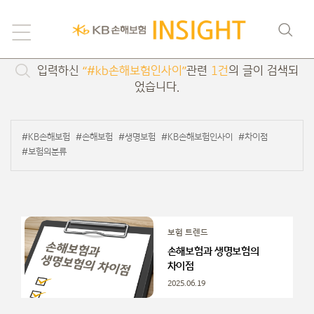
검색
입력하신
“#kb손해보험인사이”
관련
1건
의 글이 검색되
었습니다.
#KB손해보험
#손해보험
#생명보험
#KB손해보험인사이
#차이점
#보험의분류
보험 트렌드
손해보험과 생명보험의
차이점
2025.06.19