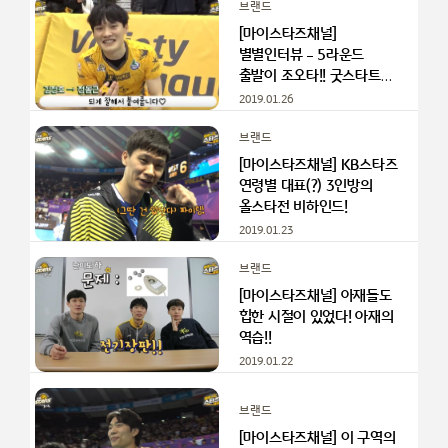
브랜드
[마이스타즈채널]
별별인터뷰 – 5라운드
출발이 조오타!! 굿스타트
승리의 주역은?
2019.01.26
브랜드
[마이스타즈채널] KB스타즈
연령별 대표(?) 3인방의
올스타전 비하인드!
2019.01.23
브랜드
[마이스타즈채널] 아재들도
힙한 시절이 있었다! 아재의
역습!!
2019.01.22
브랜드
[마이스타즈채널] 이 구역의