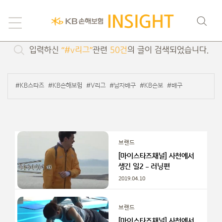
검색
입력하신
“#v리그”
관련
50건
의 글이 검색되었습니다.
#KB스타즈
#KB손해보험
#V리그
#남자배구
#KB손보
#배구
브랜드
[마이스타즈채널] 사천에서
생긴 일2 – 러닝편
2019.04.10
브랜드
[마이스타즈채널] 사천에서