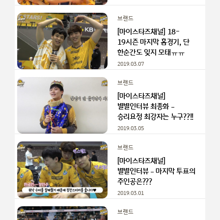
브랜드
[마이스타즈채널] 18-
19시즌 마지막 홈경기, 단
한순간도 잊지 모태ㅠㅠ
2019.03.07
브랜드
[마이스타즈채널]
별별인터뷰 최종화 –
승리요정 최강자는 누구??!!
2019.03.05
브랜드
[마이스타즈채널]
별별인터뷰 – 마지막 투표의
주인공은???
2019.03.01
브랜드