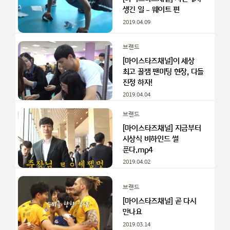
생긴 일 – 웨이트 편
2019.04.09
브랜드
[마이스타즈채널]이 세상
최고 꿀잼 팬미팅 현장, 다들
진정 하자!
2019.04.04
브랜드
[마이스타즈채널] 지금부터
시상식 비하인드 썰
푼다.mp4
2019.04.02
브랜드
[마이스타즈채널] 곧 다시
만나요
2019.03.14