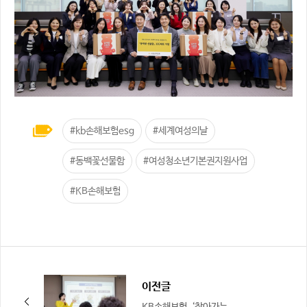
#kb손해보험esg
#세계여성의날
#동백꽃선물함
#여성청소년기본권지원사업
#KB손해보험
이전글